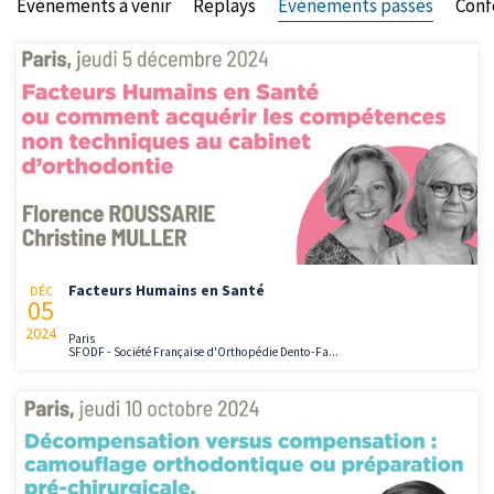
Evénements à venir
Replays
Evénements passés
Conf
Facteurs Humains en Santé
DÉC
05
2024
Paris
SFODF - Société Française d'Orthopédie Dento-Fa...