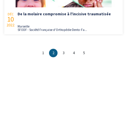
De la molaire compromise à l'incisive traumatisée
DÉC
10
2022
Marseille
SFODF - Société Française d'Orthopédie Dento-Fa...
1
2
3
4
5