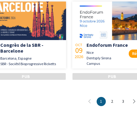
Congrès de la SBR -
Endoforum France
OCT
09
Barcelone
Nice
Ré
2026
Dentsply Sirona
Barcelona, Espagne
Campus
SBR - Société Bioprogressive Ricketts
1
2
3