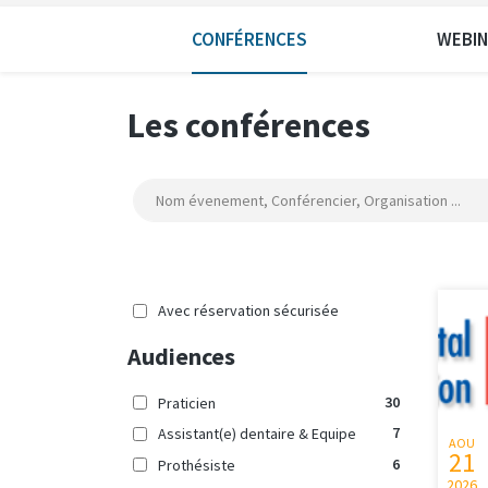
CONFÉRENCES
WEBI
Les conférences
Avec réservation sécurisée
Audiences
30
Praticien
7
Assistant(e) dentaire & Equipe
AOU
21
6
Prothésiste
2026