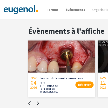
Forums
Événements
Organisati
Évènements à l'affiche
tion coronaire
Les comblements sinusiens
NOV
NOV
04
12
Paris
Réserver
IFIP - Institut de
2026
2026
Formation en
Réserver
Implantologie e...