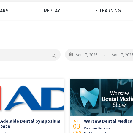
NARS
REPLAY
E-LEARNING
Août 7, 2026
–
Août 7, 202
Adelaide Dental Symposium
Warsaw Dental Medica
SEP
03
2026
Varsovie, Pologne
2026