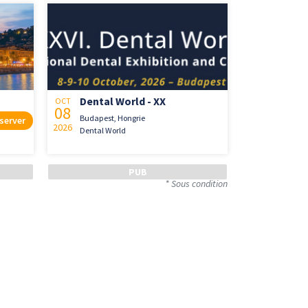
Dental World - XX
OCT
08
Budapest, Hongrie
server
2026
Dental World
* Sous condition