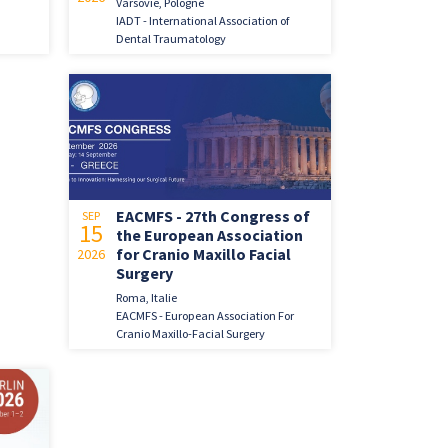
Varsovie, Pologne
IADT - International Association of
Dental Traumatology
EACMFS - 27th Congress of
SEP
15
the European Association
for Cranio Maxillo Facial
2026
Surgery
Roma, Italie
EACMFS - European Association For
Cranio Maxillo-Facial Surgery