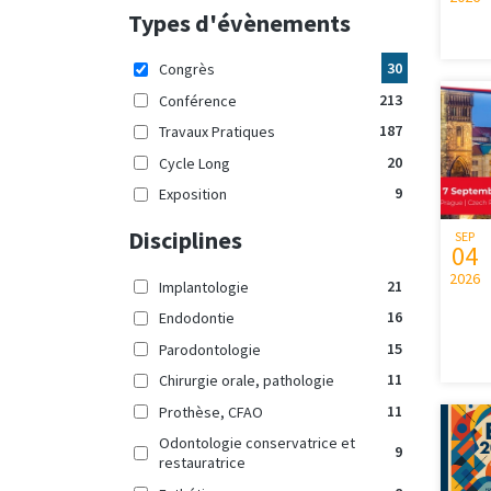
Types d'évènements
30
Congrès
213
Conférence
187
Travaux Pratiques
20
Cycle Long
9
Exposition
Disciplines
SEP
04
2026
21
Implantologie
16
Endodontie
15
Parodontologie
11
Chirurgie orale, pathologie
11
Prothèse, CFAO
Odontologie conservatrice et
9
restauratrice