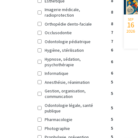
8
Esthétique
Imagerie médicale,
8
radioprotection
SEP
16
8
Orthopédie dento-faciale
2026
7
Occlusodontie
7
Odontologie pédiatrique
6
Hygiène, stérilisation
Hypnose, sédation,
6
psychothérapie
6
Informatique
5
Anesthésie, réanimation
Gestion, organisation,
5
communication
Odontologie légale, santé
5
publique
5
Pharmacologie
5
Photographie
5
Prophylaxie, prévention