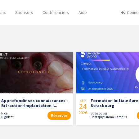
ons
Sponsors
Conférenciers
Aide
Conne
Approfondir ses connaissances :
Formation Initiale Sure
SEP
24
Extraction-Implantation I...
Strasbourg
2026
Nice
Strasbourg
Réserver
Digident
Dentsply Sirona Campus