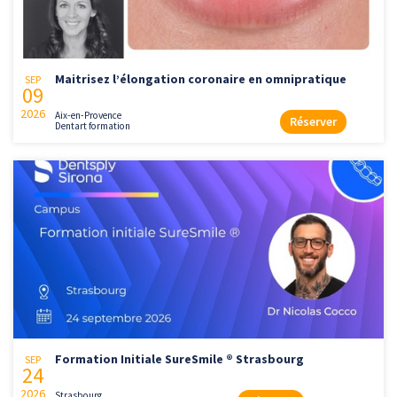
Maitrisez l’élongation coronaire en omnipratique
SEP
09
2026
Aix-en-Provence
Réserver
Dentart formation
Formation Initiale SureSmile ® Strasbourg
SEP
24
2026
Strasbourg