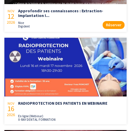
Approfondir ses connaissances : Extraction-
NOV
12
Implantation I...
2026
Nice
Réserver
Digident
RADIOPROTECTION DES PATIENTS EN WEBINAIRE
NOV
16
2026
En ligne (Webinar)
X-RAY DENTAL FORMATION