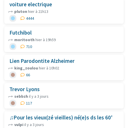
voiture electrique
pluton
hier à 21h13
4444
Futchibol
moritooth
hier à 19h59
710
Lien Parodontite Alzheimer
king_zoulou
hier à 10h02
66
Trevor Lyons
sebbzh
il y a 3 jours
117
♫Pour les vieux(zé vieilles) né(e)s ds les 60'
vulpi
il y a 3 jours