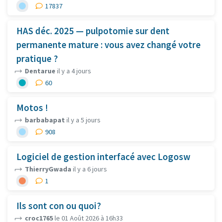
17837
HAS déc. 2025 — pulpotomie sur dent
permanente mature : vous avez changé votre
pratique ?
Dentarue
il y a 4 jours
60
Motos !
barbabapat
il y a 5 jours
908
Logiciel de gestion interfacé avec Logosw
ThierryGwada
il y a 6 jours
1
Ils sont con ou quoi?
croc1765
le 01 Août 2026 à 16h33