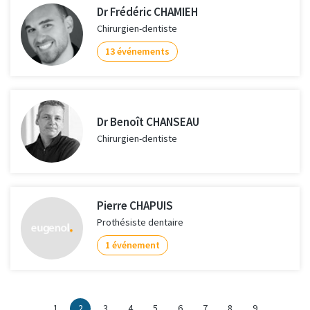
Dr Frédéric CHAMIEH
Chirurgien-dentiste
13 événements
Dr Benoît CHANSEAU
Chirurgien-dentiste
Pierre CHAPUIS
Prothésiste dentaire
1 événement
1
2
3
4
5
6
7
8
9