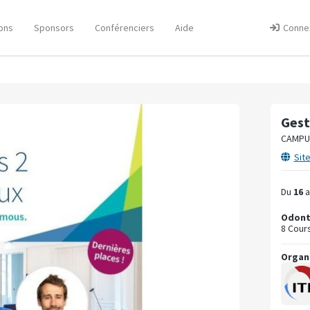
ons
Sponsors
Conférenciers
Aide
Conne
Gest
CAMPU
Sit
Du
16
a
Odont
8 Cour
Organ