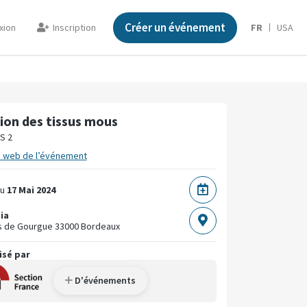
Créer un événement
xion
Inscription
FR
USA
ion des tissus mous
S 2
e web de l’événement
u
17 Mai 2024
ia
s de Gourgue
33000 Bordeaux
isé par
D'événements