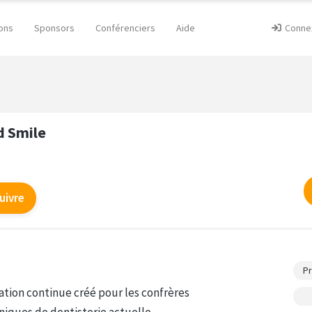
ons
Sponsors
Conférenciers
Aide
Conne
d Smile
uivre
P
tion continue créé pour les confrères
niques de dentisterie actuelle.