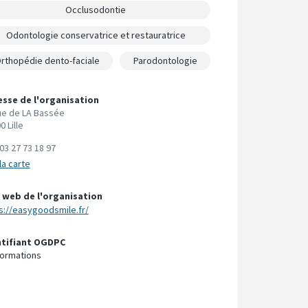
Occlusodontie
Odontologie conservatrice et restauratrice
rthopédie dento-faciale
Parodontologie
esse de l'organisation
ue de LA Bassée
0 Lille
03 27 73 18 97
la carte
 web de l'organisation
s://easygoodsmile.fr/
ntifiant OGDPC
ormations