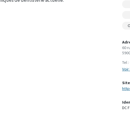
O
Adr
60 r
5900
Tel :
Voir 
Site
http
Ide
DC F