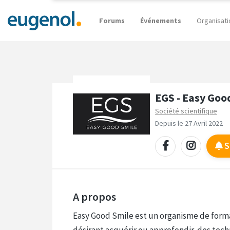
Forums
Événements
Organisati
EGS - Easy Goo
Société scientifique
Depuis le 27 Avril 2022
S
A propos
Easy Good Smile est un organisme de forma
désirant acquérir ou approfondir des tech