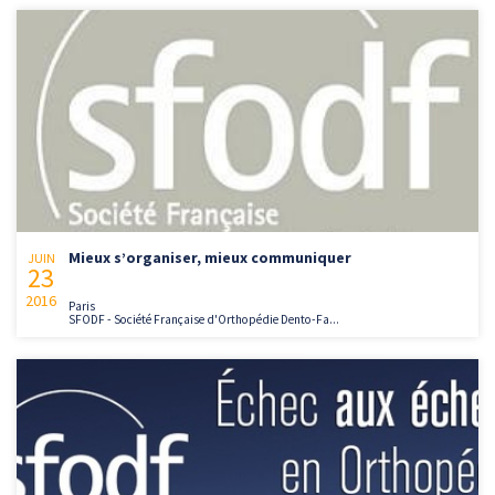
Mieux s’organiser, mieux communiquer
JUIN
23
2016
Paris
SFODF - Société Française d'Orthopédie Dento-Fa...