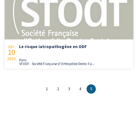
Le risque iatropathogène en ODF
DÉC
10
2015
Paris
SFODF - Société Française d'Orthopédie Dento-Fa...
1
2
3
4
5