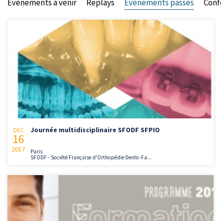
Evénements à venir
Replays
Evénements passés
Conf
Journée multidisciplinaire SFODF SFPIO
DÉC
16
2017
Paris
SFODF - Société Française d'Orthopédie Dento-Fa...