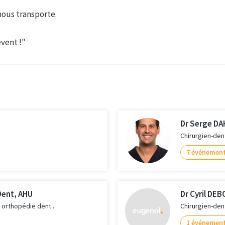
 nous transporte.
event !"
Dr Serge D
Chirurgien-den
7 événemen
Dent, AHU
Dr Cyril DE
n orthopédie dent...
Chirurgien-den
1 événemen