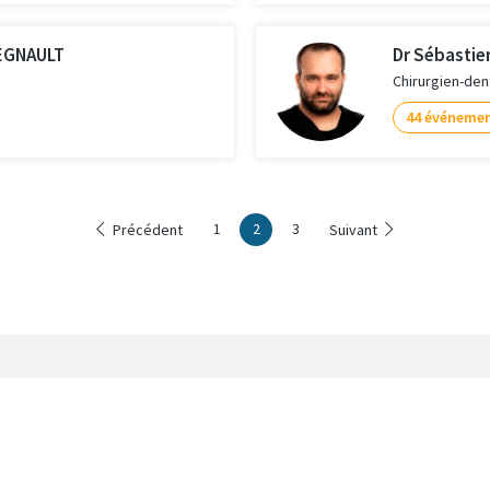
EGNAULT
Dr Sébasti
Chirurgien-den
44 événeme
1
2
3
Précédent
Suivant