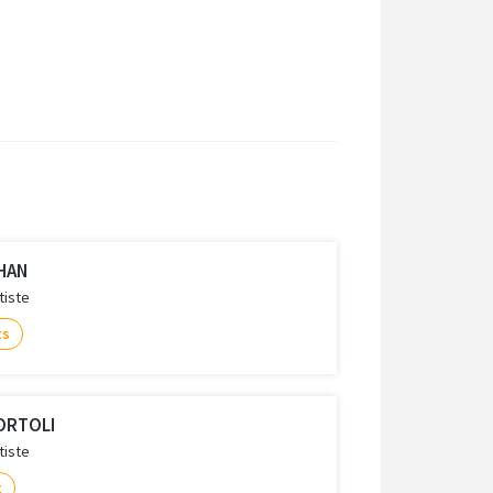
AHAN
tiste
ts
BORTOLI
tiste
t