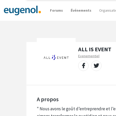
Forums
Événements
Organisati
ALL IS EVENT
Evenementiel
A propos
" Nous avons le goût d’entreprendre et l’e
aimons transformer le quotidien et nous e