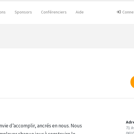
ons
Sponsors
Conférenciers
Aide
Conne
Adr
nvie d’accomplir, ancrés en nous. Nous
71 A
0610
mployer chaque jour à construire le