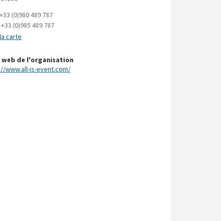
+33 (0)980 489 787
:
+33 (0)985 489 787
la carte
 web de l'organisation
://www.all-is-event.com/