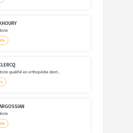
 KHOURY
tiste
nts
ECLERCQ
iste qualifié en orthopédie dent...
ts
 MARGOSSIAN
tiste
nts