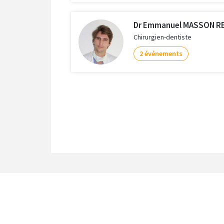
Dr Emmanuel MASSON R
Chirurgien-dentiste
2 événements