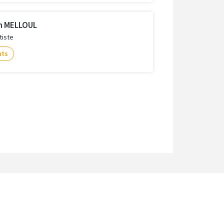
en MELLOUL
tiste
nts