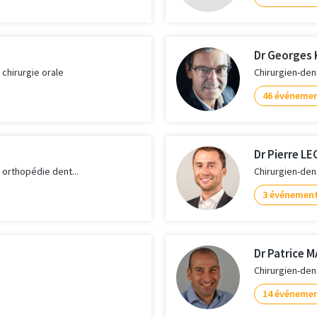
Dr Georges
 chirurgie orale
Chirurgien-den
46 événeme
Dr Pierre L
n orthopédie dent...
Chirurgien-dent
3 événemen
Dr Patrice
Chirurgien-den
14 événeme