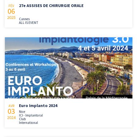
27e ASSISES DE CHIRURGIE ORALE
FÉV
06
2025
Cannes
ALL IS EVENT
Euro Implanto 2024
AVR
03
Nice
ICI - Implantoral
2024
Club
International