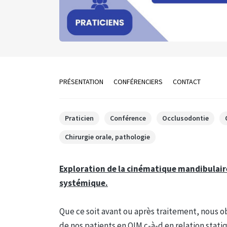
PRÉSENTATION
CONFÉRENCIERS
CONTACT
Praticien
Conférence
Occlusodontie
Chirurgie orale, pathologie
Exploration de la cinématique mandibulai
systémique.
Que ce soit avant ou après traitement, nous o
de nos patients en OIM c-à-d en relation stati