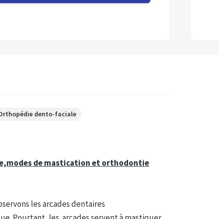
Orthopédie dento-faciale
re,modes de mastication et orthodontie
bservons les arcades dentaires
que. Pourtant, les arcades servent à mastiquer