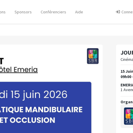
ons
Sponsors
Conférenciers
Aide
Conne
JOU
Cinéma
15 Jui
09h00 
EMERIA
1 Aven
Organ