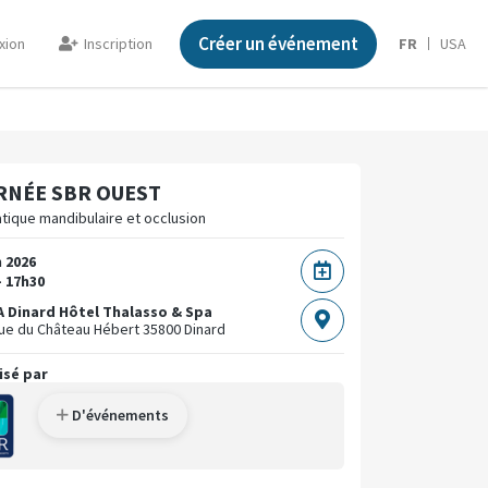
Créer un événement
xion
Inscription
FR
USA
RNÉE SBR OUEST
tique mandibulaire et occlusion
n 2026
- 17h30
 Dinard Hôtel Thalasso & Spa
ue du Château Hébert
35800 Dinard
isé par
D'événements