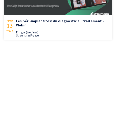
Les péri-implantites: du diagnostic au traitement -
NOV
13
Webin...
2024
En ligne (Webinar)
Straumann France