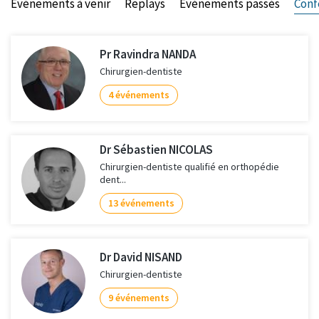
Evénements à venir
Replays
Evénements passés
Conf
Pr Ravindra NANDA
Chirurgien-dentiste
4 événements
Dr Sébastien NICOLAS
Chirurgien-dentiste qualifié en orthopédie
dent...
13 événements
Dr David NISAND
Chirurgien-dentiste
9 événements