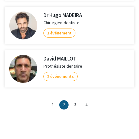
Dr Hugo MADEIRA
Chirurgien-dentiste
1 événement
David MAILLOT
Prothésiste dentaire
2 événements
1
2
3
4