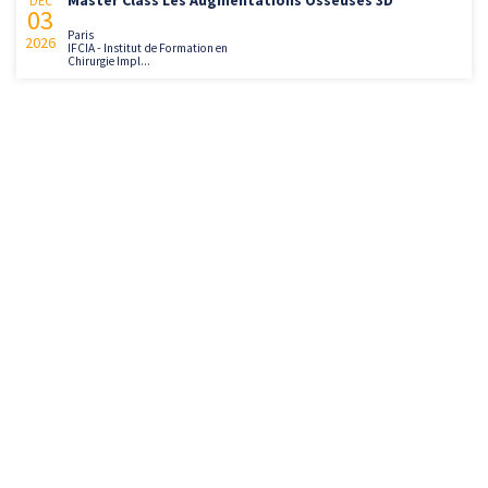
Master Class Les Augmentations Osseuses 3D
DÉC
03
Paris
2026
IFCIA - Institut de Formation en
Chirurgie Impl...