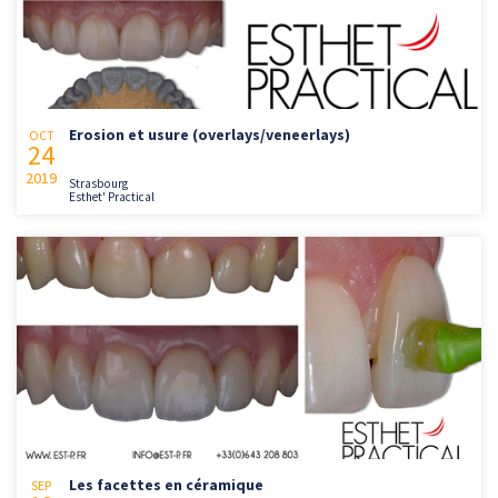
Erosion et usure (overlays/veneerlays)
OCT
24
2019
Strasbourg
Esthet' Practical
Les facettes en céramique
SEP