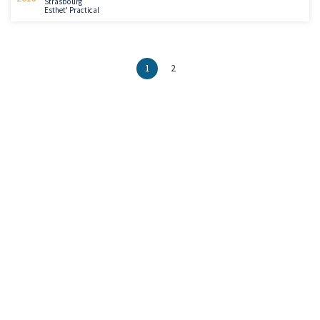
Strasbourg
Esthet' Practical
1
2