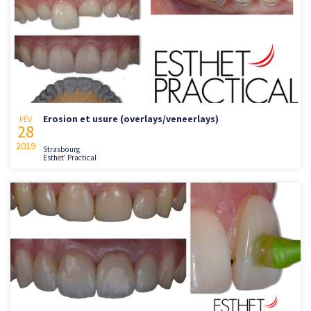
Erosion et usure (overlays/veneerlays)
FÉV
28
2019
Strasbourg
Esthet' Practical