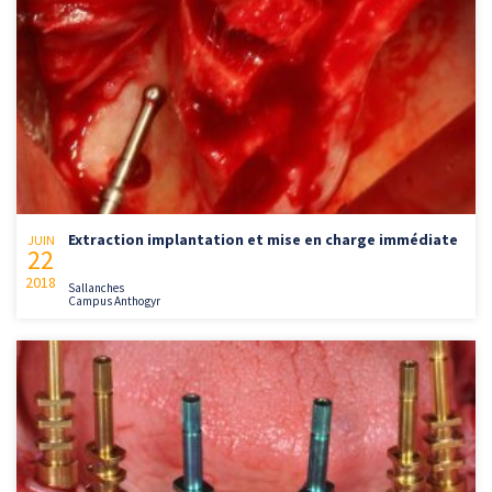
Extraction implantation et mise en charge immédiate
JUIN
22
2018
Sallanches
Campus Anthogyr