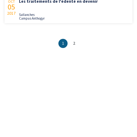
Les traitements de l'édenté en devenir
OCT
05
2017
Sallanches
Campus Anthogyr
1
2