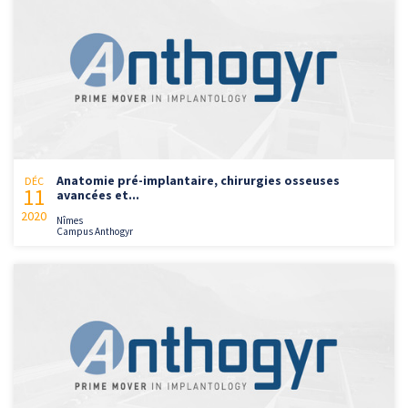
Anatomie pré-implantaire, chirurgies osseuses
DÉC
11
avancées et...
2020
Nîmes
Campus Anthogyr