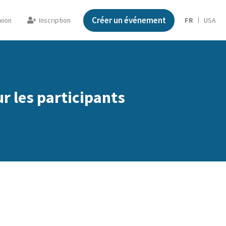
Créer un événement
xion
Inscription
FR
USA
r les participants