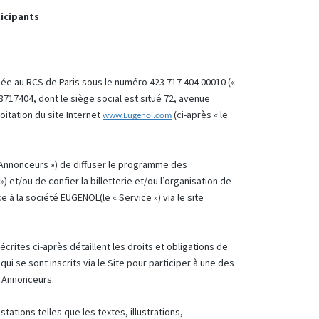
ticipants
lée au RCS de Paris sous le numéro 423 717 404 00010 («
717404, dont le siège social est situé 72, avenue
loitation du site Internet
(ci-après « le
www.Eugenol.com
 Annonceurs ») de diffuser le programme des
 et/ou de confier la billetterie et/ou l’organisation de
à la société EUGENOL(le « Service ») via le site
crites ci-après détaillent les droits et obligations de
qui se sont inscrits via le Site pour participer à une des
s Annonceurs.
tations telles que les textes, illustrations,