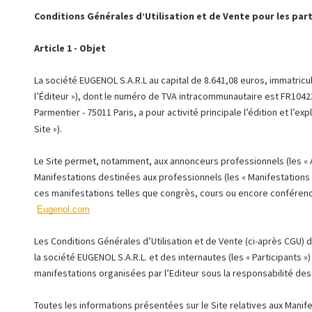
Conditions Générales d’Utilisation et de Vente pour les par
Article 1 - Objet
La société EUGENOL S.A.R.L au capital de 8.641,08 euros, immatricu
l’Éditeur »), dont le numéro de TVA intracommunautaire est FR10423
Parmentier - 75011 Paris, a pour activité principale l’édition et l’exp
Site »).
Le Site permet, notamment, aux annonceurs professionnels (les «
Manifestations destinées aux professionnels (les « Manifestations »)
ces manifestations telles que congrès, cours ou encore conférence 
Eugenol.com
Les Conditions Générales d’Utilisation et de Vente (ci-après CGU) dé
la société EUGENOL S.A.R.L. et des internautes (les « Participants ») 
manifestations organisées par l’Editeur sous la responsabilité de
Toutes les informations présentées sur le Site relatives aux Manifes