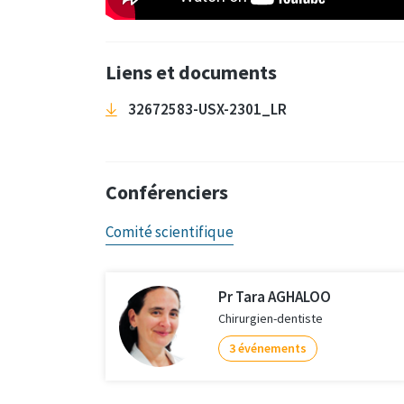
Liens et documents
32672583-USX-2301_LR
Conférenciers
Comité scientifique
Pr Tara AGHALOO
Chirurgien-dentiste
3 événements