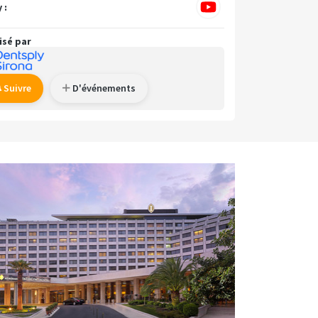
 :
isé par
Suivre
D'événements