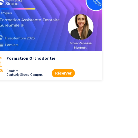
Formation Orthodontie
P
1
26
Pamiers
Réserver
Dentsply Sirona Campus