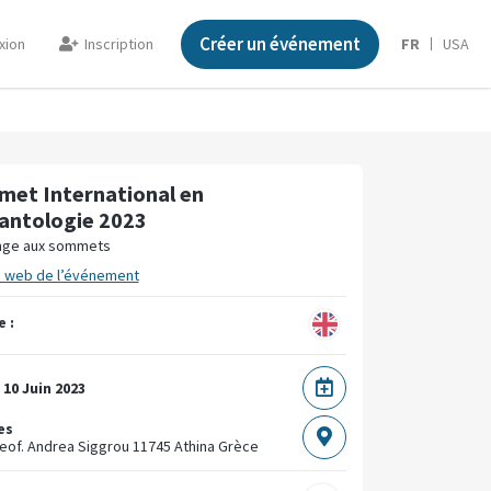
Créer un événement
xion
Inscription
FR
USA
et International en
antologie 2023
nge aux sommets
e web de l’événement
 :
u
10 Juin 2023
es
Leof. Andrea Siggrou
11745 Athina
Grèce