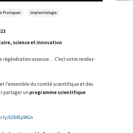
x Pratiques
Implantologie
023
toire, science et innovation
de régénération osseuse… C’est votre rendez-
et l’ensemble du comité scientifique et des
r partager un
programme scientifique
pr.ly/61845pWGn