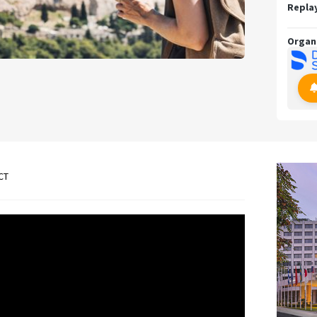
Replay
Organ
CT