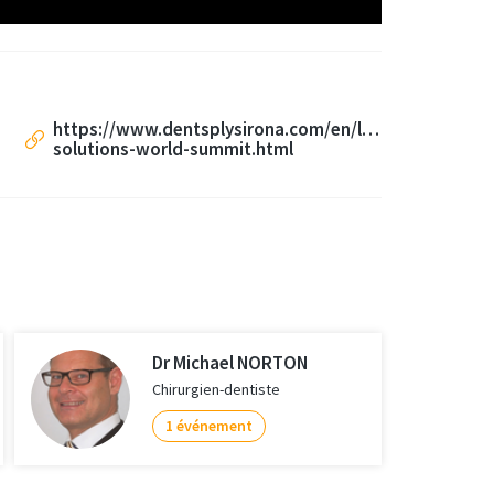
https://www.dentsplysirona.com/en/lp/implant-
solutions-world-summit.html
Dr Michael NORTON
Chirurgien-dentiste
1 événement