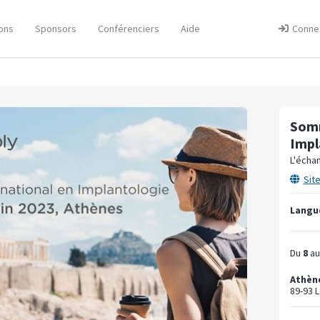
ons
Sponsors
Conférenciers
Aide
Conne
Somm
Impl
L'écha
Sit
Langue
Du
8
a
Athèn
89-93 