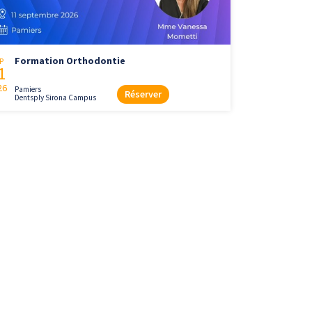
Formation Orthodontie
P
1
26
Pamiers
Réserver
Dentsply Sirona Campus