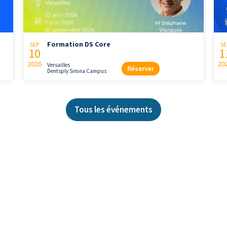
Formation DS Core
SEP
SE
10
1
2026
20
Versailles
Réserver
Dentsply Sirona Campus
Tous les événements