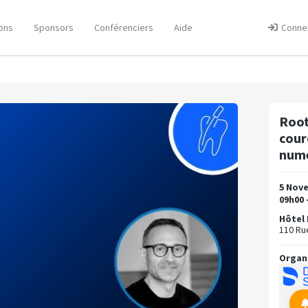
ons
Sponsors
Conférenciers
Aide
Conne
Root 
cour
numé
5 Nov
09h00 
Hôtel 
110 Ru
Organ