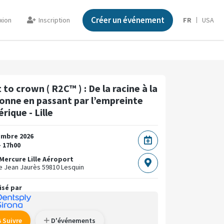
Créer un événement
xion
Inscription
FR
USA
to crown ( R2C™ ) : De la racine à la
onne en passant par l’empreinte
rique - Lille
embre 2026
- 17h00
Mercure Lille Aéroport
e Jean Jaurès
59810 Lesquin
isé par
Suivre
D'événements