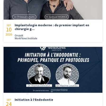
Implantologie moderne : du premier implant en
SEP
10
chirurgie g...
2026
Orvault
WorkFlows Institute
Initiation à l’Endodontie
SEP
24