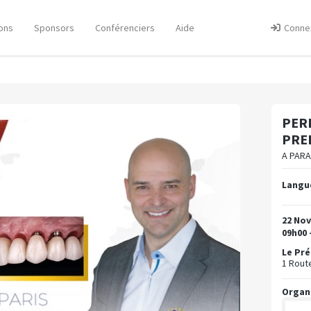
ons
Sponsors
Conférenciers
Aide
Conne
PER
PRED
A PARA
Langue
22 No
09h00 
Le Pré
1 Rout
Organ