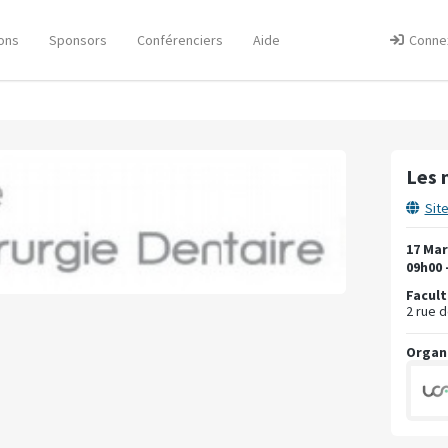
ons
Sponsors
Conférenciers
Aide
Conne
Les 
Sit
17 Mar
09h00 
Facult
2 rue 
Organ