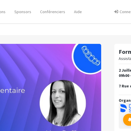
ons
Sponsors
Conférenciers
Aide
Conne
Form
Assist
2 Juill
09h00 
7 Rue 
Organ