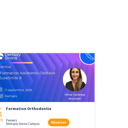
Formation Orthodontie
P
1
26
Pamiers
Réserver
Dentsply Sirona Campus