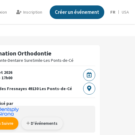
Créer un événement
xion
Inscription
FR
USA
ation Orthodontie
ante-Dentaire SureSmile-Les Ponts-de-Cé
et 2026
- 17h00
des Fresnayes
49130 Les Ponts-de-Cé
isé par
Suivre
D'événements