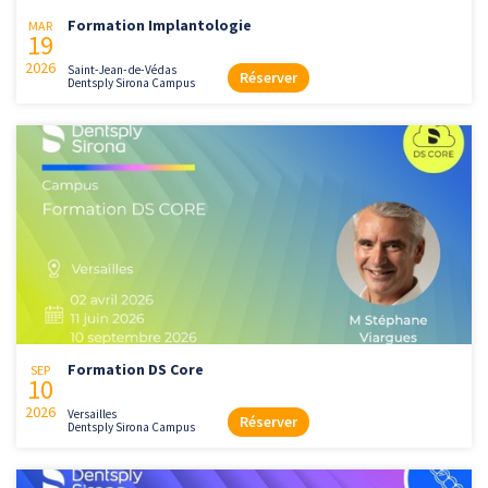
Formation Implantologie
MAR
19
2026
Saint-Jean-de-Védas
Réserver
Dentsply Sirona Campus
Formation DS Core
SEP
10
2026
Versailles
Réserver
Dentsply Sirona Campus