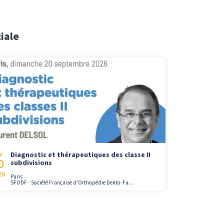
iale
Diagnostic et thérapeutiques des classe II
P
0
subdivisions
26
Paris
SFODF - Société Française d'Orthopédie Dento-Fa...