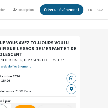
Créer un événement
xion
Inscription
FR
USA
UE VOUS AVEZ TOUJOURS VOULU
IR SUR LE SAOS DE L'ENFANT ET DE
DOLESCENT
T LE DEPISTER, LE PREVENIR ET LE TRAITER ?
e web de l’événement
ptembre 2024
- 18h00
F
 du Louvre
75001 Paris
isé par