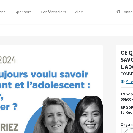
ons
Sponsors
Conférenciers
Aide
Conne
CE Q
SAVO
L'A
COMMEN
Sit
19 Se
09h00 
SFOD
15 Rue
Organ