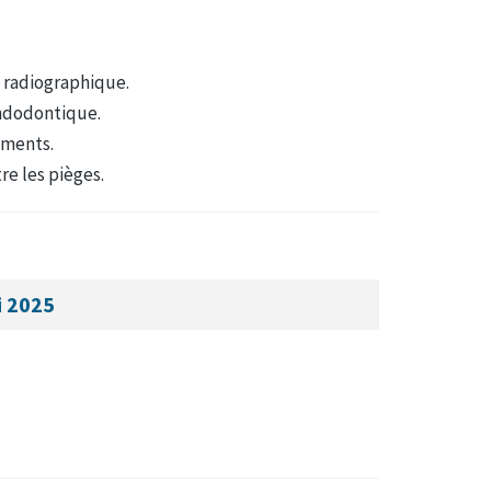
et radiographique.
endodontique.
ements.
re les pièges.
i 2025