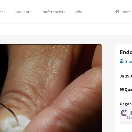
ons
Sponsors
Conférenciers
Aide
Conne
Endo
Sit
Du
25 
66 Qua
Organ