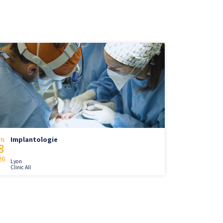
Implantologie
IN
8
26
Lyon
Clinic All