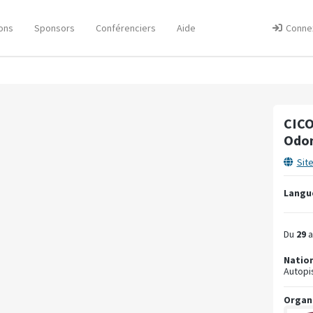
ons
Sponsors
Conférenciers
Aide
Conne
CICO
Odon
Sit
Langue
Du
29
a
Nation
Autopi
Organ