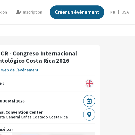
Créer un événement
xion
Inscription
FR
USA
CR - Congreso Internacional
tológico Costa Rica 2026
e web de l’événement
 :
u
30 Mai 2026
al Convention Center
sta General Cañas
Costado
Costa Rica
isé par