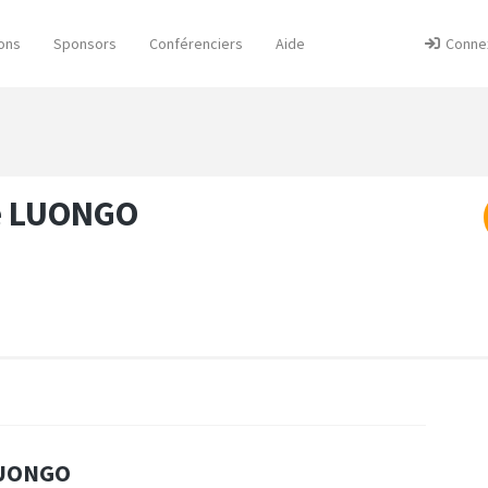
ons
Sponsors
Conférenciers
Aide
Conne
e LUONGO
 LUONGO