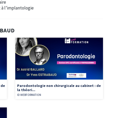
aire
t à l’implantologie
RABAUD
 de
Parodontologie non chirurgicale au cabinet : de
la théori...
ID WEBFORMATION