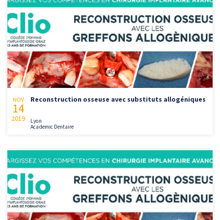
Reconstruction osseuse avec substituts allogéniques
NOV
14
2019
Lyon
Academic Dentaire