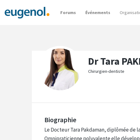
Forums
Événements
Organisati
Dr Tara PA
Chirurgien-dentiste
Biographie
Le Docteur Tara Pakdaman, diplômée de la 
Omnipraticienne polyvalente elle développ