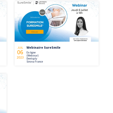
Webinaire SureSmile
JUIL
06
En ligne
(Webinar)
2023
Dentsply
Sirona France