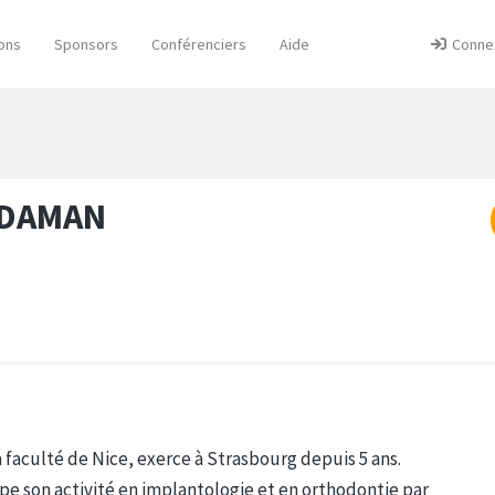
ons
Sponsors
Conférenciers
Aide
Conne
KDAMAN
faculté de Nice, exerce à Strasbourg depuis 5 ans.
e son activité en implantologie et en orthodontie par