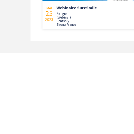
Webinaire SureSmile
MAI
25
En ligne
(Webinar)
2023
Dentsply
Sirona France