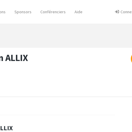
ons
Sponsors
Conférenciers
Aide
Conne
n ALLIX
ALLIX