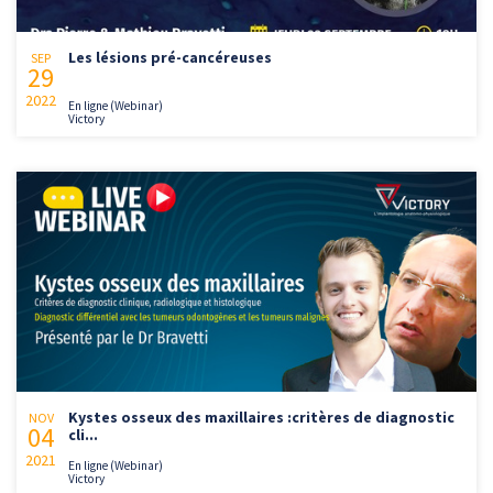
Les lésions pré-cancéreuses
SEP
29
2022
En ligne (Webinar)
Victory
Kystes osseux des maxillaires :critères de diagnostic
NOV
04
cli...
2021
En ligne (Webinar)
Victory