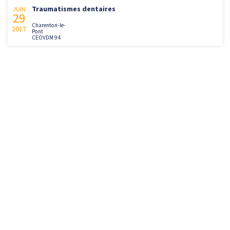
Traumatismes dentaires
JUIN
29
Charenton-le-
2017
Pont
CEOVDM 94