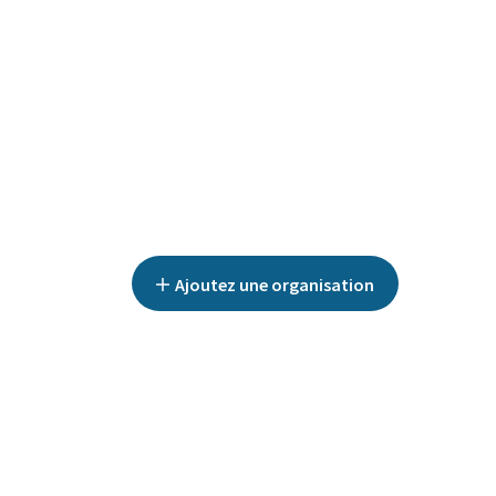
Ajoutez une organisation
TOUTES LES CATÉGORIES
LES SERVICES EUGENOL
DISCIPLINES