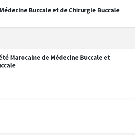
édecine Buccale et de Chirurgie Buccale
ons
Sponsors
Conférenciers
Aide
Conne
té Marocaine de Médecine Buccale et
uccale