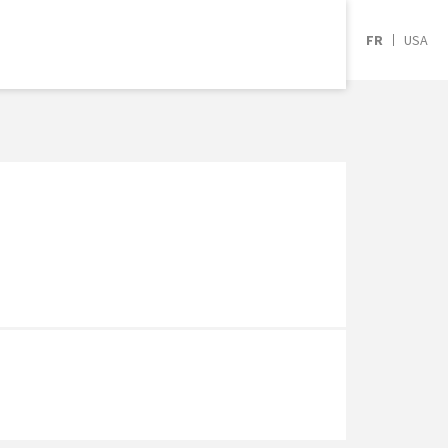
Créer un événement
xion
Inscription
FR
USA