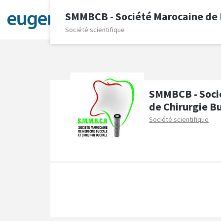
SMMBCB - Société Marocaine de M
Forums
Événements
Organisati
Société scientifique
SMMBCB - Socié
de Chirurgie B
Société scientifique