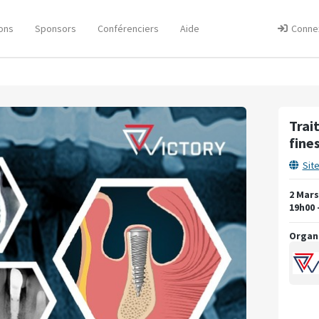
ons
Sponsors
Conférenciers
Aide
Conne
Trai
fines
Sit
2 Mars
19h00 
Organ