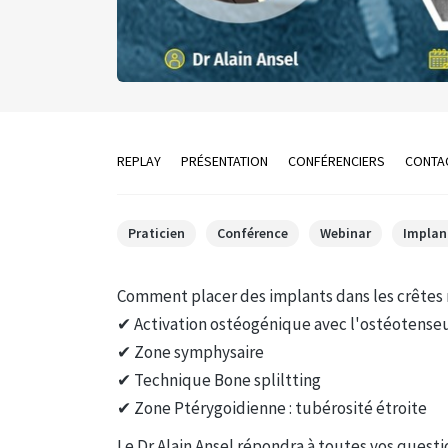
REPLAY
PRÉSENTATION
CONFÉRENCIERS
CONTA
Praticien
Conférence
Webinar
Implan
Comment placer des implants dans les crêtes
✔ Activation ostéogénique avec l'ostéotenseu
✔ Zone symphysaire
✔ Technique Bone spliltting
✔ Zone Ptérygoidienne : tubérosité étroite
Le Dr Alain Ansel répondra à toutes vos quest