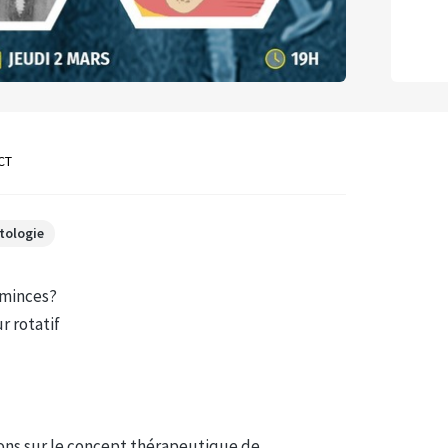
CT
tologie
 minces?
r rotatif
ions sur le concept thérapeutique de