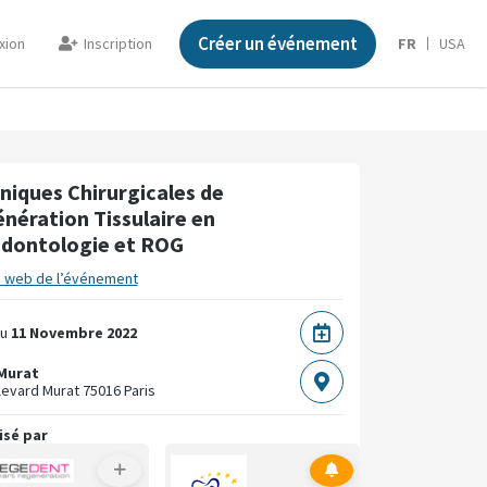
Créer un événement
xion
Inscription
FR
USA
niques Chirurgicales de
nération Tissulaire en
dontologie et ROG
e web de l’événement
u
11 Novembre 2022
 Murat
levard Murat
75016 Paris
isé par