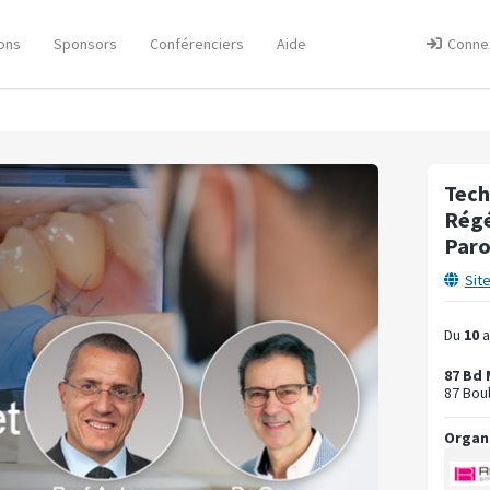
ons
Sponsors
Conférenciers
Aide
Conne
Tech
Régé
Paro
Sit
Du
10
a
87 Bd
87 Bou
Organ