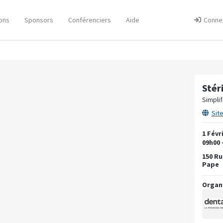
ons
Sponsors
Conférenciers
Aide
Conne
Stér
Simplif
Sit
1 Févr
09h00 
150 Ru
Pape
Organ