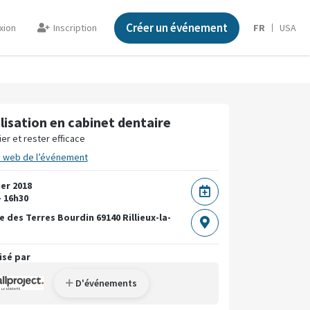
Créer un événement
xion
Inscription
FR
USA
ilisation en cabinet dentaire
ier et rester efficace
e web de l’événement
ier 2018
- 16h30
e des Terres Bourdin
69140 Rillieux-la-
isé par
D'événements