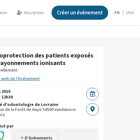
Créer un événement
xion
Inscription
FR
USA
oprotection des patients exposés
rayonnements ionisants
ellement
e web de l’événement
n 2019
- 12h30
é d'odontologie de Lorraine
ue de la Forêt de Haye
54500 Vandœuvre-
ncy
isé par
D'événements