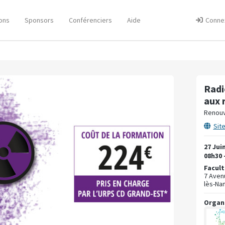
ons
Sponsors
Conférenciers
Aide
Conne
Radi
aux 
Renouv
Sit
27 Jui
08h30 
Facult
7 Aven
lès-Na
Organ