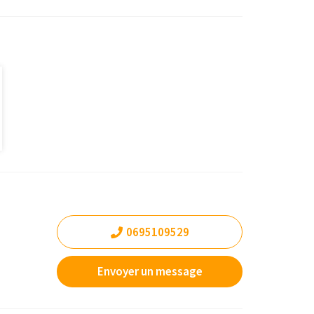
0695109529
Envoyer un message