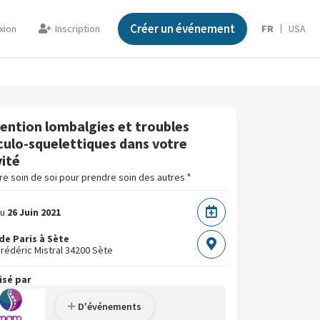
Créer un événement
xion
Inscription
FR
USA
ention lombalgies et troubles
ulo-squelettiques dans votre
vité
e soin de soi pour prendre soin des autres "
u
26 Juin 2021
de Paris à Sète
rédéric Mistral
34200 Sète
isé par
D'événements