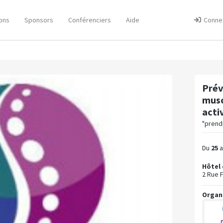
ons
Sponsors
Conférenciers
Aide
Conne
Prév
musc
acti
"prendr
Du
25
a
Hôtel 
2 Rue F
Organ