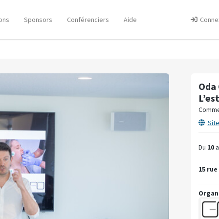
ons
Sponsors
Conférenciers
Aide
Conne
Oda 
L’es
Comment
Sit
Du
10
a
15 rue
Organ