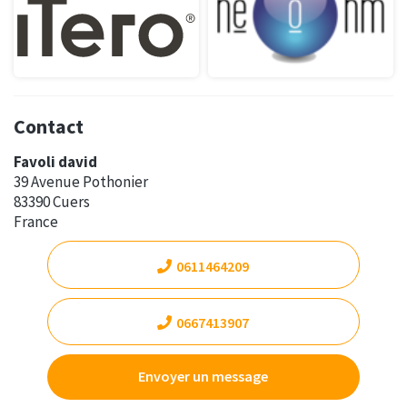
Contact
Favoli david
39 Avenue Pothonier
83390 Cuers
France
0611464209
0667413907
Envoyer un message