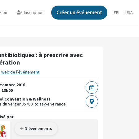
Créer un événement
xion
Inscription
FR
USA
antibiotiques : à prescrire avec
ration
e web de l’événement
ptembre 2016
- 18h00
l Convention & Wellness
e du Verger
95700 Roissy-en-France
isé par
D'événements