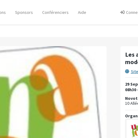
ons
Sponsors
Conférenciers
Aide
Conne
Les 
modé
Sit
29 Se
08h30 
Novote
10 Allé
Organ