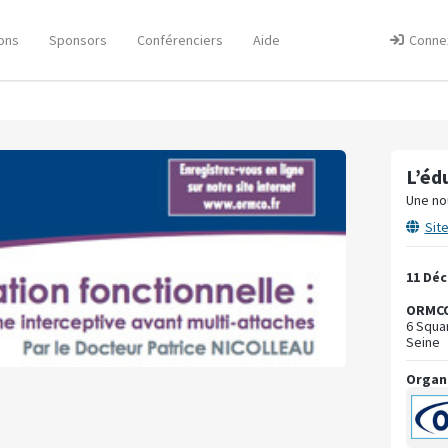
ons
Sponsors
Conférenciers
Aide
Conne
L’éd
Une no
Sit
11 Dé
ORMCO
6 Squa
Seine
Organ