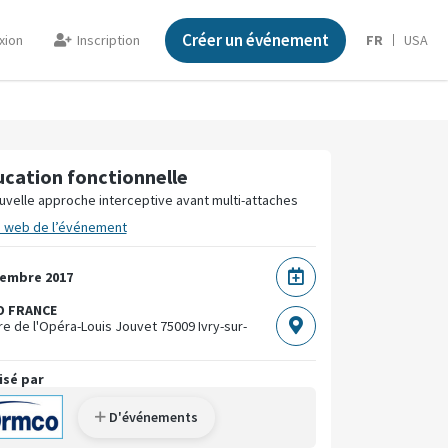
Créer un événement
xion
Inscription
FR
USA
ucation fonctionnelle
uvelle approche interceptive avant multi-attaches
e web de l’événement
cembre 2017
 FRANCE
re de l'Opéra-Louis Jouvet
75009 Ivry-sur-
isé par
D'événements