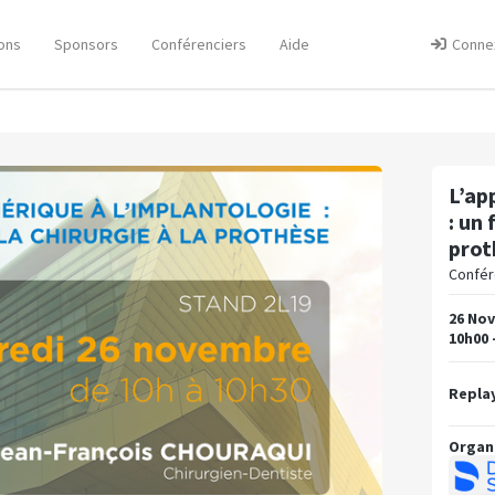
ons
Sponsors
Conférenciers
Aide
Conne
L’ap
: un 
prot
Confére
26 No
10h00 
Replay
Organ