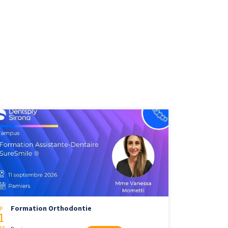
Formation Orthodontie
P
1