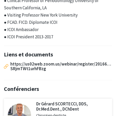
● Clinical Professor of Periodontology University of
Southern California, LA
● Visiting Professor New York University
● FCAD. FICD. Diplomate ICOI
● ICOI Ambassador
● ICOI President 2013-2017
Liens et documents
https://us02web.zoom.us/webinar/register/2016636
SRjmTWt1urhFBzg
Conférenciers
Dr Gérard SCORTECCI, DDS,
Dr.Med.Dent., DChDent
Chirurgien-dentiste