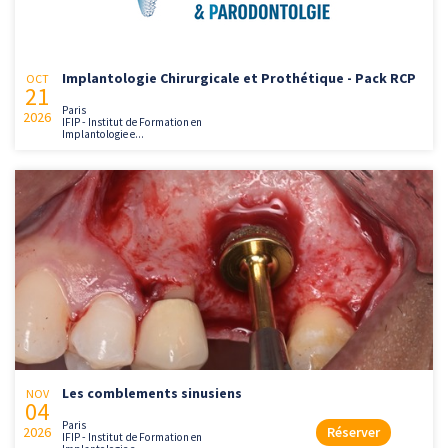
Implantologie Chirurgicale et Prothétique - Pack RCP
OCT
21
Paris
2026
IFIP - Institut de Formation en
Implantologie e...
Les comblements sinusiens
NOV
04
Paris
2026
Réserver
IFIP - Institut de Formation en