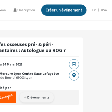
Créer un événement
xion
Inscription
FR
USA
fes osseuses pré- & péri-
antaires : Autologue ou ROG ?
u
24 Mars 2023
Mercure Lyon Centre Saxe Lafayette
 de Bonnel
69003 Lyon
isé par
D'événements