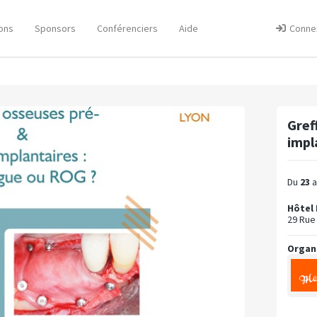
ons
Sponsors
Conférenciers
Aide
Conne
Gref
impl
Du
23
a
Hôtel 
29 Rue
Organ