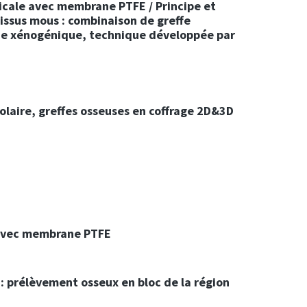
icale avec membrane PTFE / Principe et
tissus mous : combinaison de greffe
ique xénogénique, technique développée par
laire, greffes osseuses en coffrage 2D&3D
 avec membrane PTFE
: prélèvement osseux en bloc de la région