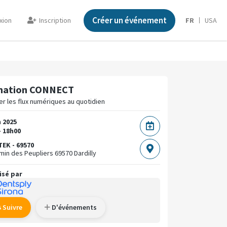
Créer un événement
xion
Inscription
FR
USA
mation CONNECT
er les flux numériques au quotidien
n 2025
- 18h00
EK - 69570
min des Peupliers
69570 Dardilly
isé par
Suivre
D'événements