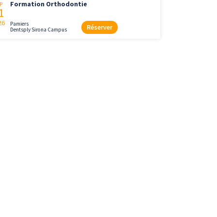
Formation Orthodontie
P
1
26
Pamiers
Réserver
Dentsply Sirona Campus