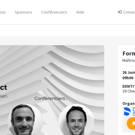
ons
Sponsors
Conférenciers
Aide
Conne
For
Maîtris
26 Jui
09h00 
DENTIT
39 Che
Organ